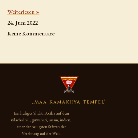
Weiterlesen »
24. Juni 2022
Keine Kommentare
„Maa-Kamakhya-Tempel“
Ein heiliges Shakti Peetha auf dem
nilachal hill, guwahati, assam, indien,
einer der heiligsten Stätten der
Verehrung auf der Welt.