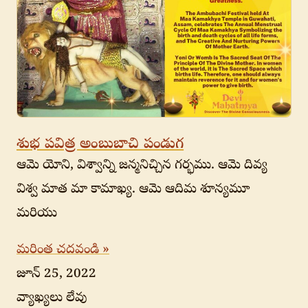
శుభ పవిత్ర అంబుబాచి పండుగ
ఆమె యోని, విశ్వాన్ని జన్మనిచ్చిన గర్భము. ఆమె దివ్య
విశ్వ మాత మా కామాఖ్య. ఆమె ఆదిమ శూన్యమూ
మరియు
మరింత చదవండి »
జూన్ 25, 2022
వ్యాఖ్యలు లేవు