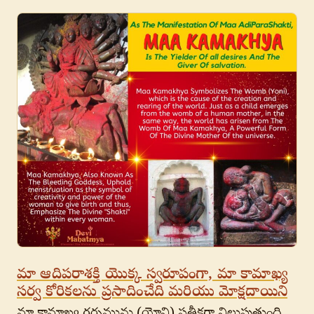
మా ఆదిపరాశక్తి యొక్క స్వరూపంగా, మా కామాఖ్య
సర్వ కోరికలను ప్రసాదించేది మరియు మోక్షదాయిని