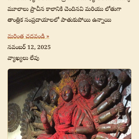
మూలాలు ప్రాచీన కాలానికి చెందినవి మరియు లోతుగా
తాంత్రిక సంప్రదాయాలలో పాతుకుపోయి ఉన్నాయి
మరింత చదవండి »
నవంబర్ 12, 2025
వ్యాఖ్యలు లేవు