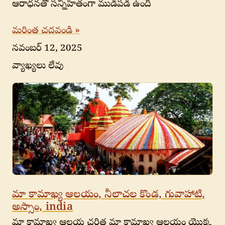
ఆరాధనతో సన్నిహితంగా ముడిపడి ఉంది
మరింత చదవండి »
నవంబర్ 12, 2025
వ్యాఖ్యలు లేవు
మా కామాఖ్య ఆలయం, నీలాచల కొండ, గువాహాటి,
అస్సాం, india
మా కామాఖ్య ఆలయ చరిత్ర మా కామాఖ్య ఆలయం యొక్క