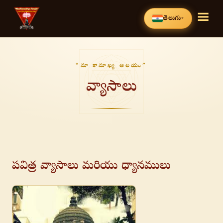
☰
తెలుగు
▾
“మా కామాఖ్య ఆలయం”
వ్యాసాలు
పవిత్ర వ్యాసాలు మరియు ధ్యానములు