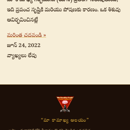
మా కామాఖ్య గర్భమును (యోని) ప్రతీకగా నిలుపుతుంది,
ఇది ప్రపంచ సృష్టికి మరియు పోషణకు కారణం. ఒక శిశువు
ఆవిర్భవించినట్లే
మరింత చదవండి »
జూన్ 24, 2022
వ్యాఖ్యలు లేవు
“మా కామాఖ్య ఆలయం”