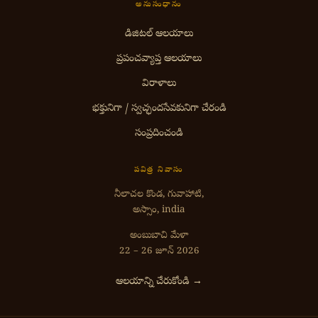
అనుసంధానం
డిజిటల్ ఆలయాలు
ప్రపంచవ్యాప్త ఆలయాలు
విరాళాలు
భక్తునిగా / స్వచ్ఛందసేవకునిగా చేరండి
సంప్రదించండి
పవిత్ర నివాసం
నీలాచల కొండ, గువాహాటి,
అస్సాం, india
అంబుబాచి మేళా
22 – 26 జూన్ 2026
ఆలయాన్ని చేరుకోండి →