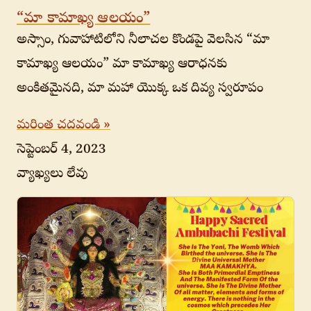
“మా కామాఖ్య ఆలయం”
అస్సాం, గువాహాటిలోని నీలాచల కొండపై వెలసిన “మా
కామాఖ్య ఆలయం” మా కామాఖ్య ఆరాధనకు
అంకితమైనది, మా మహా యొక్క ఒక దివ్య స్వరూపం
మరింత చదవండి »
సెప్టెంబర్ 4, 2023
వ్యాఖ్యలు లేవు