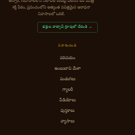
అస్సాం, గువాహాటిలోని నీలాచల కొండపై వెలసిన ఒక పవిత్ర
శక్తి పీఠం, ప్రపంచంలోని అత్యంత పవిత్రమైన ఆరాధనా
నివాసాలలో ఒకటి.
భక్తుల వాట్సాప్ గ్రూపులో చేరండి →
విహరించండి
పరిచయం
అంబుబాచి మేళా
పండుగలు
గ్యాలరీ
వీడియోలు
పుస్తకాలు
వ్యాసాలు