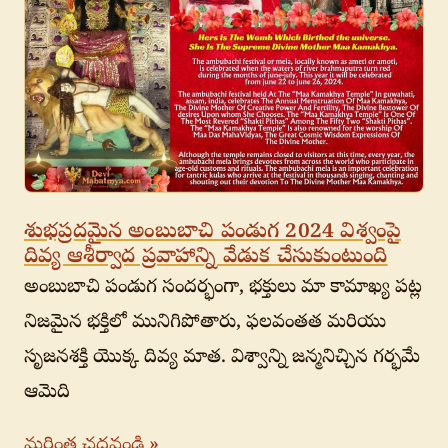
శుభప్రదమైన అంబుబాచి పండుగ 2024 విశ్వంపై
దివ్య ఆశీర్వాద ప్రవాహాన్ని వేడుక చేసుకుంటుంది
అంబుబాచి పండుగ సందర్భంగా, భక్తులు మా కామాఖ్య పట్ల
నిజమైన భక్తిలో మునిగిపోతారు, ఫలవంతత మరియు
సృజనశక్తి యొక్క దివ్య మాత. విశ్వాన్ని జన్మనిచ్చిన గర్భమే
ఆమెది
మరింత చదవండి »