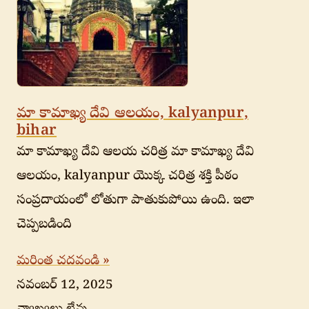
మా కామాఖ్య దేవి ఆలయం, kalyanpur,
bihar
మా కామాఖ్య దేవి ఆలయ చరిత్ర మా కామాఖ్య దేవి
ఆలయం, kalyanpur యొక్క చరిత్ర శక్తి పీఠం
సంప్రదాయంలో లోతుగా పాతుకుపోయి ఉంది. ఇలా
చెప్పబడింది
మరింత చదవండి »
నవంబర్ 12, 2025