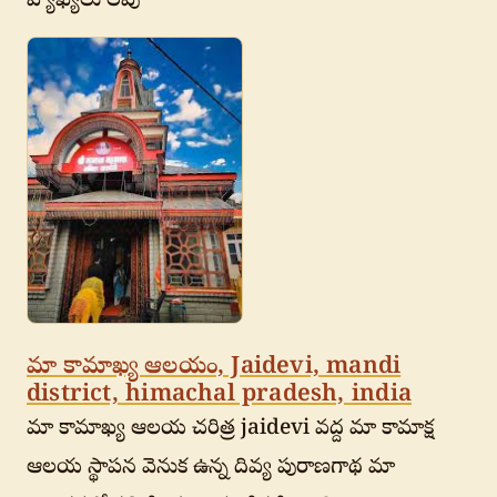
వ్యాఖ్యలు లేవు
మా కామాఖ్య ఆలయం, Jaidevi, mandi
district, himachal pradesh, india
మా కామాఖ్య ఆలయ చరిత్ర jaidevi వద్ద మా కామాక్ష
ఆలయ స్థాపన వెనుక ఉన్న దివ్య పురాణగాథ మా