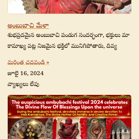
అంబుబాచి మేళా
శుభప్రదమైన అంబుబాచి పండుగ సందర్భంగా, భక్తులు మా
కామాఖ్య పట్ల నిజమైన భక్తిలో మునిగిపోతారు, దివ్య
మరింత చదవండి »
జూలై 16, 2024
వ్యాఖ్యలు లేవు