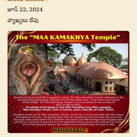
జూన్ 22, 2024
వ్యాఖ్యలు లేవు